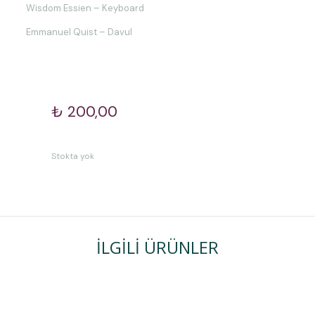
Wisdom Essien – Keyboard
Emmanuel Quist – Davul
₺
200,00
Stokta yok
İLGILI ÜRÜNLER